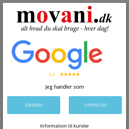
( 0 )
Toggle
navigation
SØG
5,0
Jeg handler som
ERHVERV
OFFENTLIG
Information til kunder