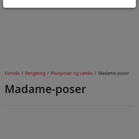
Forside
/
Rengøring
/
Plastposer og sække
/
Madame-poser
Madame-poser