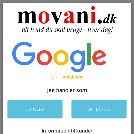
( 0 )
Toggle
navigation
SØG
5,0
Jeg handler som
ERHVERV
OFFENTLIG
Information til kunder