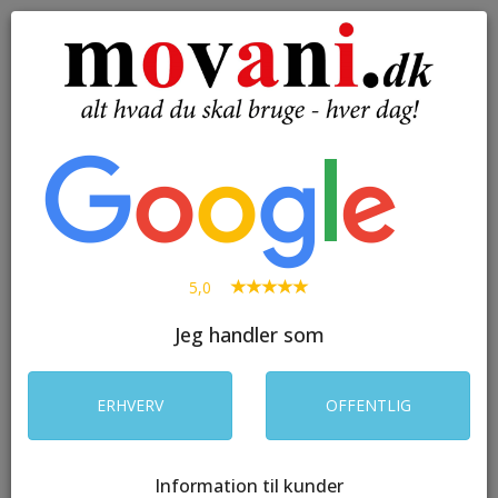
( 0 )
Toggle
navigation
SØG
5,0
Jeg handler som
ERHVERV
OFFENTLIG
Information til kunder