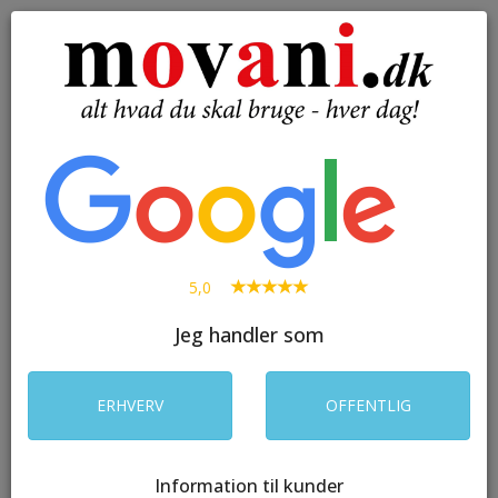
( 0 )
Toggle
navigation
SØG
5,0
Jeg handler som
ERHVERV
OFFENTLIG
Information til kunder