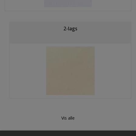
2-lags
3-lags
Vis alle