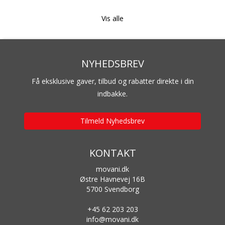
Rørfolie
Vis alle
NYHEDSBREV
Få eksklusive gaver, tilbud og rabatter direkte i din
indbakke.
Tilmeld Nyhedsbrev
KONTAKT
Strækfilm
movani.dk
Østre Havnevej 16B
5700 Svendborg
+45 62 203 203
info@movani.dk