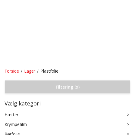
Forside
/
Lager
/
Plastfolie
Toggle
Filtering
(x)
navigation
Vælg kategori
Hætter
>
Krympefilm
>
Rørfolie
>