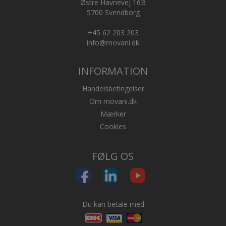
Østre Havnevej 16B
5700 Svendborg
+45 62 203 203
info@movani.dk
INFORMATION
Handelsbetingelser
Om movani.dk
Tilbehør til glas og bægre
Mærker
Cookies
FØLG OS
Du kan betale med