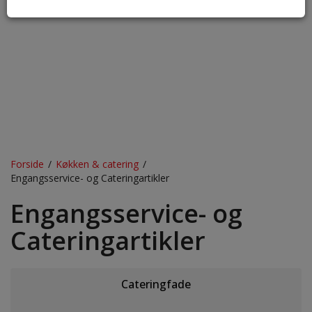
Forside
/
Køkken & catering
/
Engangsservice- og Cateringartikler
Engangsservice- og
Cateringartikler
Cateringfade