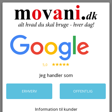
( 0 )
Toggle
navigation
SØG
5,0
Jeg handler som
ERHVERV
OFFENTLIG
Information til kunder