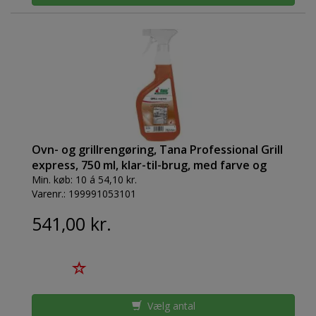
Ovn- og grillrengøring, Tana Professional Grill
express, 750 ml, klar-til-brug, med farve og
parfume
Min. køb:
10 á 54,10 kr.
Varenr.:
199991053101
541,00 kr.
Vælg antal