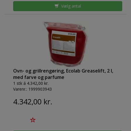
Vælg antal
Ovn- og grillrengøring, Ecolab Greaselift, 2 l,
med farve og parfume
1 stk á 4.342,00 kr.
Varenr.:
1999903943
4.342,00 kr.