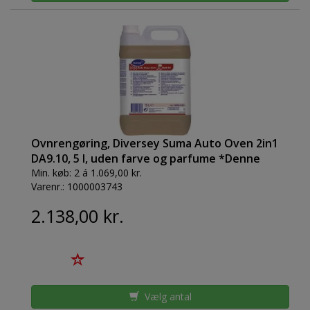
Ovnrengøring, Diversey Suma Auto Oven 2in1
DA9.10, 5 l, uden farve og parfume *Denne
vare tages ikke retur*
Min. køb:
2 á 1.069,00 kr.
Varenr.:
1000003743
2.138,00 kr.
Vælg antal