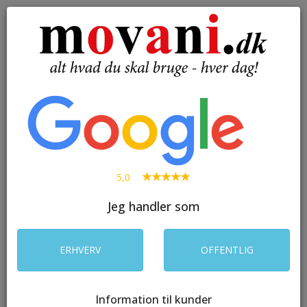
( 0 )
Toggle
navigation
SØG
5,0
Jeg handler som
ERHVERV
OFFENTLIG
Information til kunder