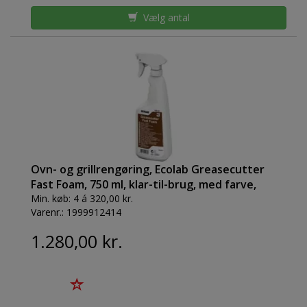
Vælg antal
Ovn- og grillrengøring, Ecolab Greasecutter
Fast Foam, 750 ml, klar-til-brug, med farve,
uden parfume
Min. køb:
4 á 320,00 kr.
Varenr.:
1999912414
1.280,00 kr.