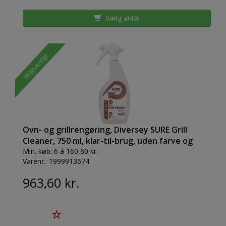
Vælg antal
Miljøvenligt
Ovn- og grillrengøring, Diversey SURE Grill
Cleaner, 750 ml, klar-til-brug, uden farve og
parfume
Min. køb:
6 á 160,60 kr.
Varenr.:
1999913674
963,60 kr.