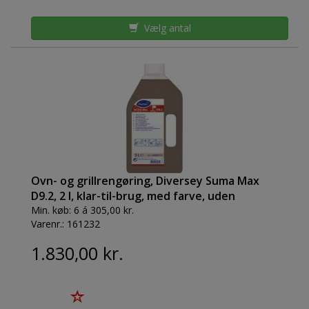
Vælg antal
Ovn- og grillrengøring, Diversey Suma Max
D9.2, 2 l, klar-til-brug, med farve, uden
parfume *Denne vare tages ikke retur*
Min. køb:
6 á 305,00 kr.
Varenr.:
161232
1.830,00 kr.