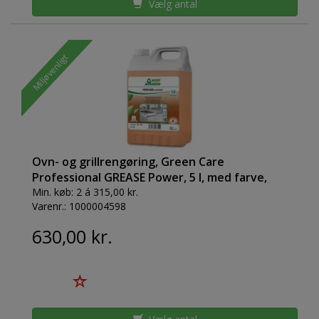
Vælg antal
Miljøvenligt
Ovn- og grillrengøring, Green Care
Professional GREASE Power, 5 l, med farve,
uden parfume
Min. køb:
2 á 315,00 kr.
Varenr.:
1000004598
630,00 kr.