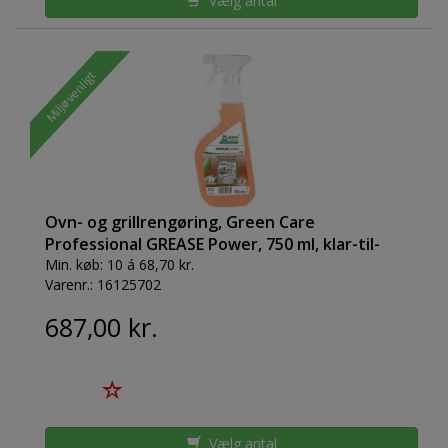
Vælg antal
Miljøvenligt
Ovn- og grillrengøring, Green Care
Professional GREASE Power, 750 ml, klar-til-
brug, med farve, uden parfume
Min. køb:
10 á 68,70 kr.
Varenr.:
16125702
687,00 kr.
Vælg antal