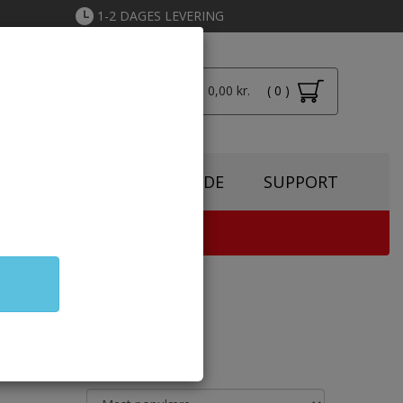
1-2 DAGES LEVERING
Total: 0,00 kr.
( 0 )
Login
SPIRATION
TONERGUIDE
SUPPORT
TER & KOPIMASKINE
od emballage