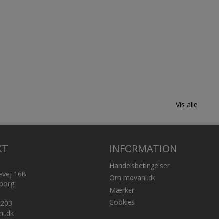
Vis alle
KT
INFORMATION
Handelsbetingelser
evej 16B
Om movani.dk
borg
Mærker
Cookies
 203
i.dk