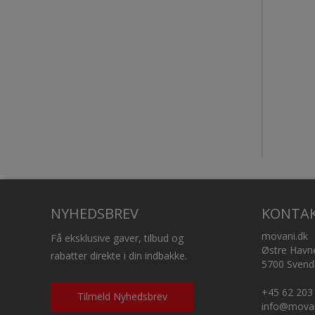
NYHEDSBREV
KONTA
movani.dk
Få eksklusive gaver, tilbud og
Østre Havn
rabatter direkte i din indbakke.
5700 Svend
+45 62 203
Tilmeld Nyhedsbrev
info@movan