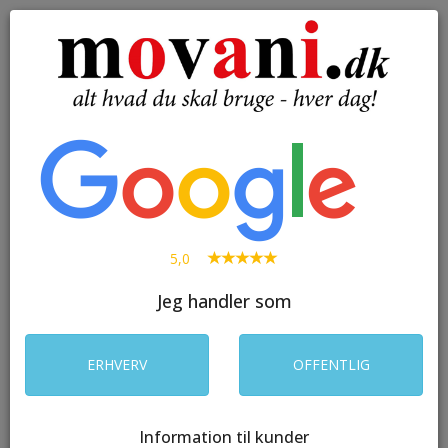
( 0 )
Toggle
navigation
SØG
5,0
Jeg handler som
ERHVERV
OFFENTLIG
Information til kunder