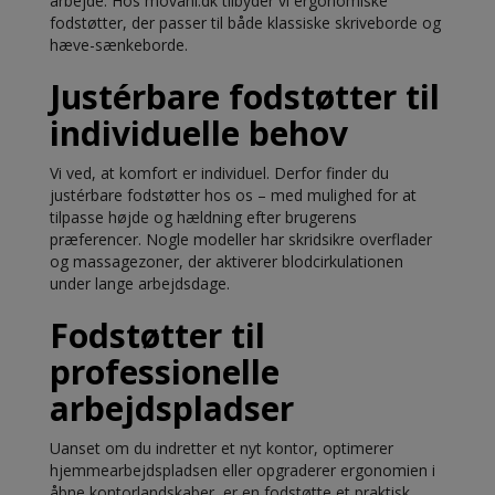
arbejde. Hos movani.dk tilbyder vi ergonomiske
fodstøtter, der passer til både klassiske skriveborde og
hæve-sænkeborde.
Justérbare fodstøtter til
individuelle behov
Vi ved, at komfort er individuel. Derfor finder du
justérbare fodstøtter hos os – med mulighed for at
tilpasse højde og hældning efter brugerens
præferencer. Nogle modeller har skridsikre overflader
og massagezoner, der aktiverer blodcirkulationen
under lange arbejdsdage.
Fodstøtter til
professionelle
arbejdspladser
Uanset om du indretter et nyt kontor, optimerer
hjemmearbejdspladsen eller opgraderer ergonomien i
åbne kontorlandskaber, er en fodstøtte et praktisk