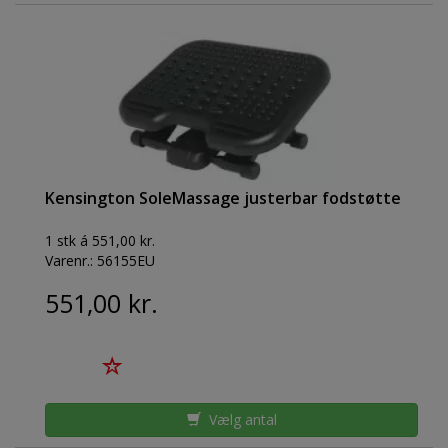
Kensington SoleMassage justerbar fodstøtte
1 stk á 551,00 kr.
Varenr.:
56155EU
551,00 kr.
Vælg antal