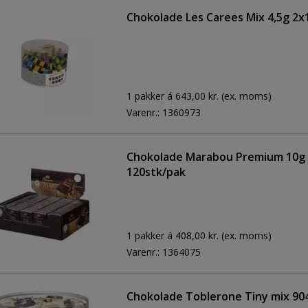
Chokolade Les Carees Mix 4,5g 2x
1 pakker á 643,00 kr.
(ex. moms)
Varenr.:
1360973
Chokolade Marabou Premium 10g
120stk/pak
1 pakker á 408,00 kr.
(ex. moms)
Varenr.:
1364075
Chokolade Toblerone Tiny mix 9