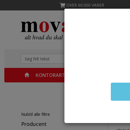
OVER 60.000 VARER
KONTORARTIKLER
MØBLER
KØKKEN &
Forsid
Ch
Nulstil alle filtre
Producent