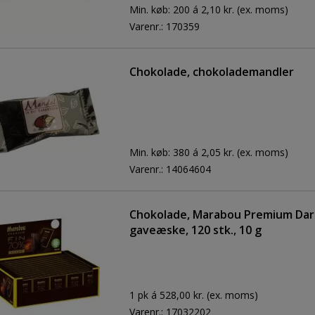
Min. køb:
200 á 2,10 kr.
(ex. moms)
Varenr.:
170359
Chokolade, chokolademandler
Min. køb:
380 á 2,05 kr.
(ex. moms)
Varenr.:
14064604
Chokolade, Marabou Premium Dar
gaveæske, 120 stk., 10 g
1 pk á 528,00 kr.
(ex. moms)
Varenr.:
17032202