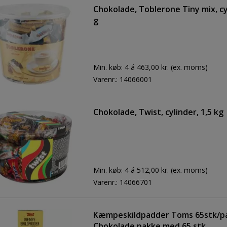
Chokolade, Toblerone Tiny mix, cy
g
Min. køb:
4 á 463,00 kr.
(ex. moms)
Varenr.:
14066001
Chokolade, Twist, cylinder, 1,5 kg
Min. køb:
4 á 512,00 kr.
(ex. moms)
Varenr.:
14066701
Kæmpeskildpadder Toms 65stk/p
Chokolade pakke med 65 stk