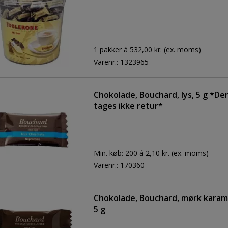
1 pakker á 532,00 kr.
(ex. moms)
Varenr.:
1323965
Chokolade, Bouchard, lys, 5 g *De
tages ikke retur*
Min. køb:
200 á 2,10 kr.
(ex. moms)
Varenr.:
170360
Chokolade, Bouchard, mørk karame
5 g