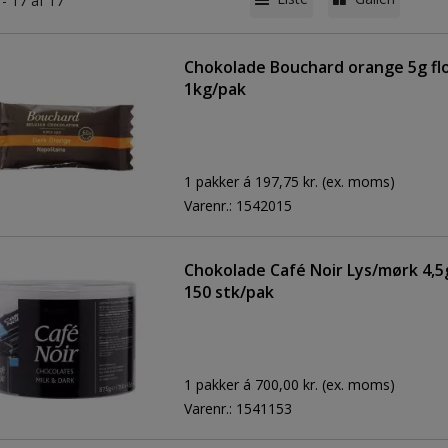
 - 17 af 17
Chokolade Bouchard orange 5g f
1kg/pak
1 pakker á 197,75 kr.
(ex. moms)
Varenr.:
1542015
Chokolade Café Noir Lys/mørk 4,5g
150 stk/pak
1 pakker á 700,00 kr.
(ex. moms)
Varenr.:
1541153