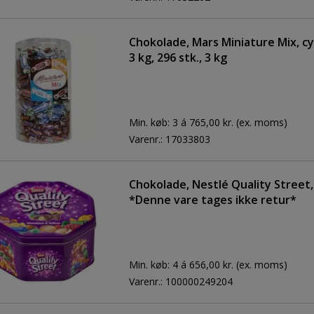
Chokolade, Mars Miniature Mix, cyl
3 kg, 296 stk., 3 kg
Min. køb:
3 á 765,00 kr.
(ex. moms)
Varenr.:
17033803
Chokolade, Nestlé Quality Street,
*Denne vare tages ikke retur*
Min. køb:
4 á 656,00 kr.
(ex. moms)
Varenr.:
100000249204