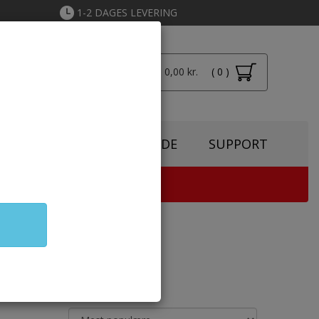
1-2 DAGES LEVERING
Total: 0,00 kr.
( 0 )
Login
SPIRATION
TONERGUIDE
SUPPORT
TER & KOPIMASKINE