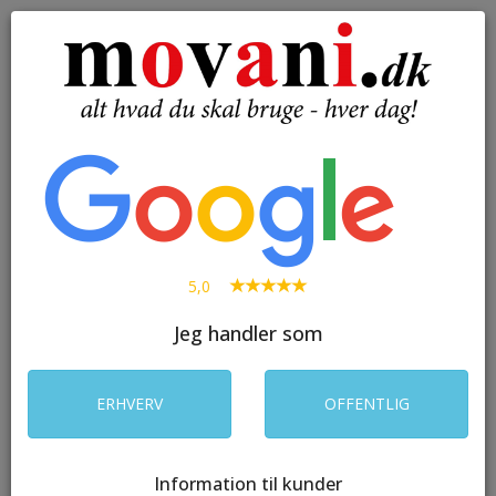
( 0 )
Toggle
navigation
SØG
5,0
Jeg handler som
ERHVERV
OFFENTLIG
Information til kunder