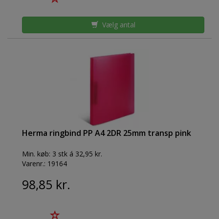
Vælg antal
Herma ringbind PP A4 2DR 25mm transp pink
Min. køb:
3 stk á 32,95 kr.
Varenr.:
19164
98,85 kr.