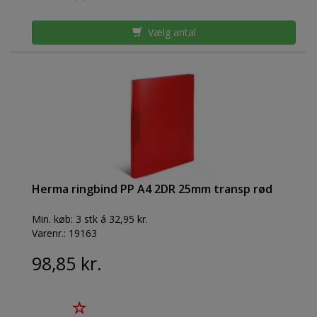
Vælg antal
Herma ringbind PP A4 2DR 25mm transp rød
Min. køb:
3 stk á 32,95 kr.
Varenr.:
19163
98,85 kr.