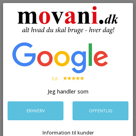
( 0 )
Toggle
navigation
SØG
5,0
Jeg handler som
ERHVERV
OFFENTLIG
Information til kunder