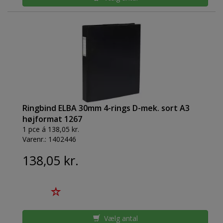
Ringbind ELBA 30mm 4-rings D-mek. sort A3
højformat 1267
1 pce á 138,05 kr.
Varenr.:
1402446
138,05 kr.
Vælg antal