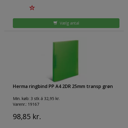
Vælg antal
Herma ringbind PP A4 2DR 25mm transp grøn
Min. køb:
3 stk á 32,95 kr.
Varenr.:
19167
98,85 kr.