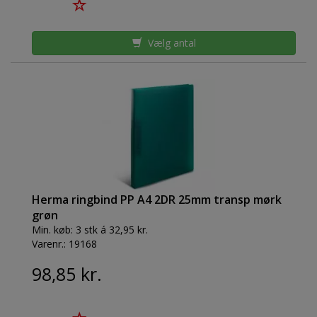
Vælg antal
Herma ringbind PP A4 2DR 25mm transp mørk
grøn
Min. køb:
3 stk á 32,95 kr.
Varenr.:
19168
98,85 kr.