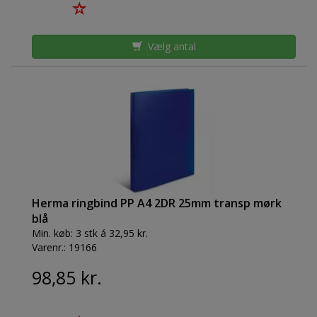
Vælg antal
Herma ringbind PP A4 2DR 25mm transp mørk
blå
Min. køb:
3 stk á 32,95 kr.
Varenr.:
19166
98,85 kr.