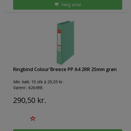
Vælg antal
Ringbind Colour'Breeze PP A4 2RR 25mm grøn
Min. køb:
10 stk á 29,05 kr.
Varenr.:
626498
290,50 kr.