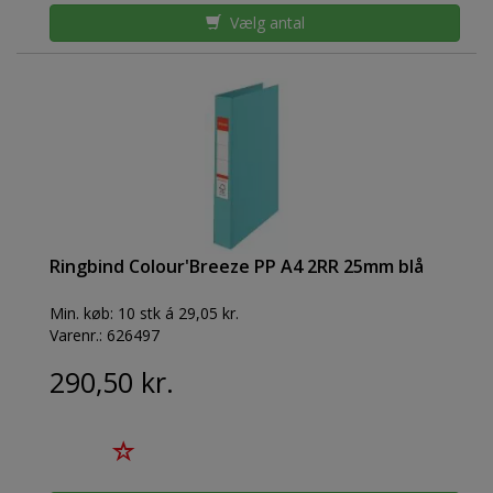
Vælg antal
Ringbind Colour'Breeze PP A4 2RR 25mm blå
Min. køb:
10 stk á 29,05 kr.
Varenr.:
626497
290,50 kr.