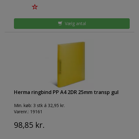
Vælg antal
Herma ringbind PP A4 2DR 25mm transp gul
Min. køb:
3 stk á 32,95 kr.
Varenr.:
19161
98,85 kr.