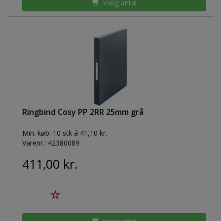
Vælg antal
Ringbind Cosy PP 2RR 25mm grå
Min. køb:
10 stk á 41,10 kr.
Varenr.:
42380089
411,00 kr.