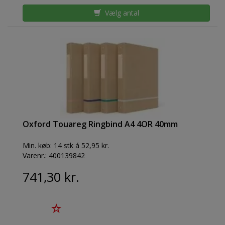
Vælg antal
Oxford Touareg Ringbind A4 4OR 40mm
Min. køb:
14 stk á 52,95 kr.
Varenr.:
400139842
741,30 kr.