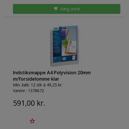
Vælg antal
Indstiksmappe A4 Polyvision 20mm
m/forsidelomme klar
Min. køb:
12 stk á 49,25 kr.
Varenr.:
1378672
591,00 kr.