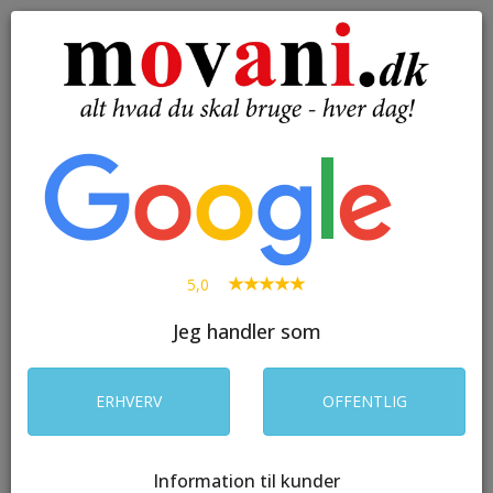
( 0 )
Toggle
navigation
SØG
5,0
Jeg handler som
ERHVERV
OFFENTLIG
Information til kunder