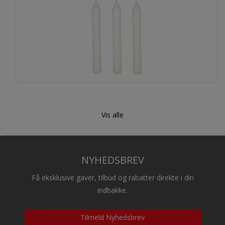
Bloklys
Vis alle
NYHEDSBREV
Få eksklusive gaver, tilbud og rabatter direkte i din
indbakke.
Tilmeld Nyhedsbrev