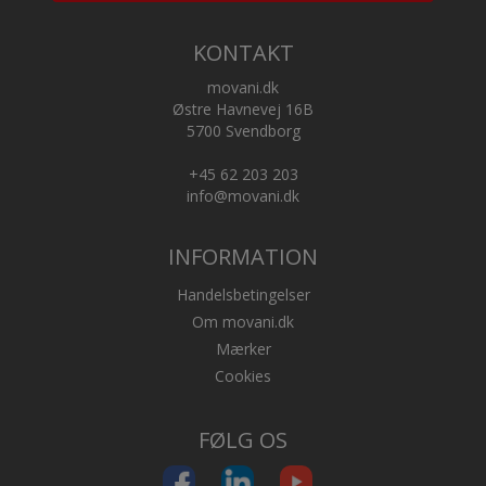
KONTAKT
Dekorationslys
movani.dk
Østre Havnevej 16B
5700 Svendborg
+45 62 203 203
info@movani.dk
INFORMATION
Handelsbetingelser
Om movani.dk
Mærker
Cookies
Fyrfadslys
FØLG OS