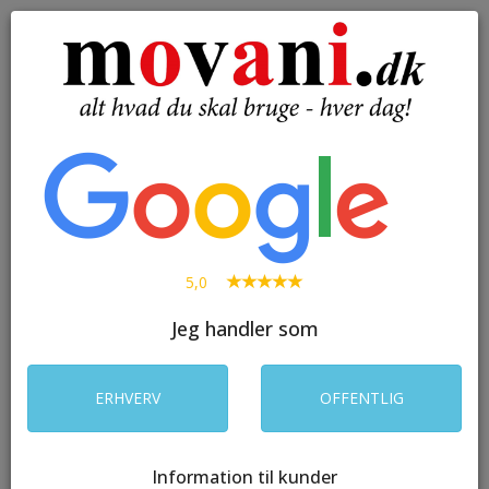
( 0 )
Toggle
navigation
SØG
5,0
Jeg handler som
ERHVERV
OFFENTLIG
Information til kunder