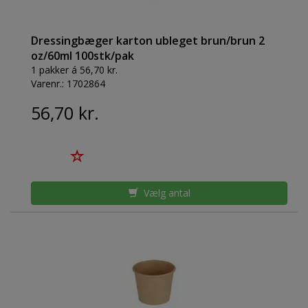
Dressingbæger karton ubleget brun/brun 2
oz/60ml 100stk/pak
1 pakker á 56,70 kr.
Varenr.:
1702864
56,70 kr.
Vælg antal