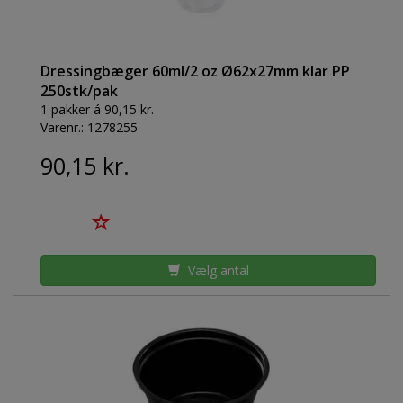
Dressingbæger 60ml/2 oz Ø62x27mm klar PP
250stk/pak
1 pakker á 90,15 kr.
Varenr.:
1278255
90,15 kr.
Vælg antal