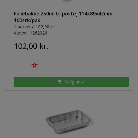
Foliebakke 250ml til postej 114x89x42mm
100stk/pak
1 pakker á 102,00 kr.
Varenr.:
1262026
102,00 kr.
Vælg antal