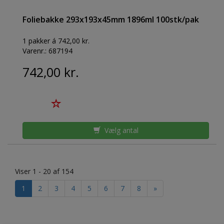
Foliebakke 293x193x45mm 1896ml 100stk/pak
1 pakker á 742,00 kr.
Varenr.:
687194
742,00 kr.
Vælg antal
Viser 1 - 20 af 154
1
2
3
4
5
6
7
8
»