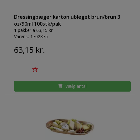
Dressingbæger karton ubleget brun/brun 3
oz/90ml 100stk/pak
1 pakker á 63,15 kr.
Varenr.:
1702875
63,15 kr.
Vælg antal