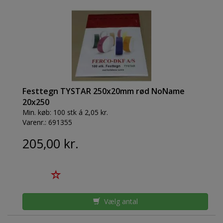
Festtegn TYSTAR 250x20mm rød NoName
20x250
Min. køb:
100 stk á 2,05 kr.
Varenr.:
691355
205,00 kr.
Vælg antal