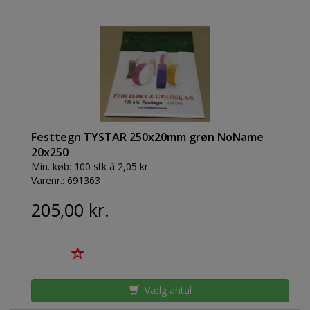
Festtegn TYSTAR 250x20mm grøn NoName
20x250
Min. køb:
100 stk á 2,05 kr.
Varenr.:
691363
205,00 kr.
Vælg antal