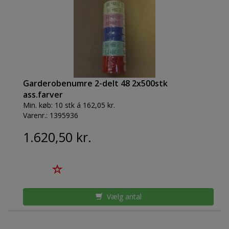
Garderobenumre 2-delt 48 2x500stk
ass.farver
Min. køb:
10 stk á 162,05 kr.
Varenr.:
1395936
1.620,50 kr.
Vælg antal