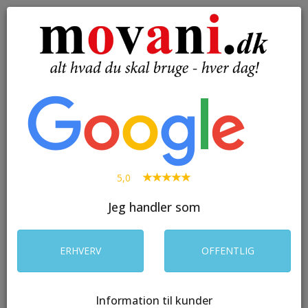
( 0 )
Toggle
navigation
SØG
5,0
Jeg handler som
ERHVERV
OFFENTLIG
Information til kunder