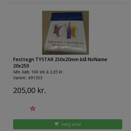
Festtegn TYSTAR 250x20mm blå NoName
20x250
Min. køb:
100 stk á 2,05 kr.
Varenr.:
691353
205,00 kr.
Vælg antal