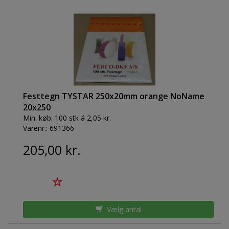
Festtegn TYSTAR 250x20mm orange NoName
20x250
Min. køb:
100 stk á 2,05 kr.
Varenr.:
691366
205,00 kr.
Vælg antal