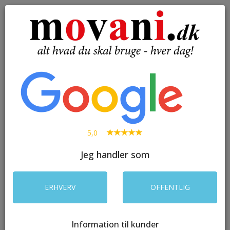
( 0 )
Toggle
navigation
SØG
5,0
Jeg handler som
ERHVERV
OFFENTLIG
Information til kunder