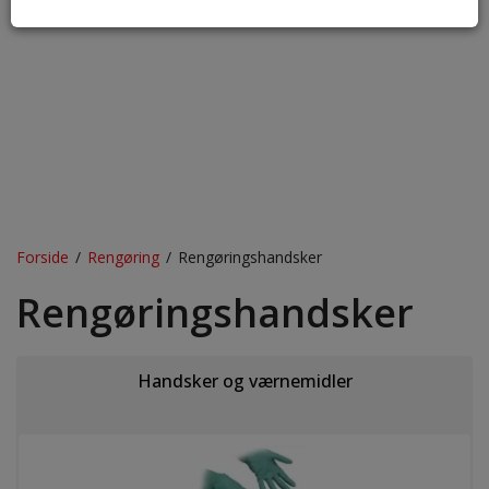
Forside
/
Rengøring
/
Rengøringshandsker
Rengøringshandsker
Handsker og værnemidler