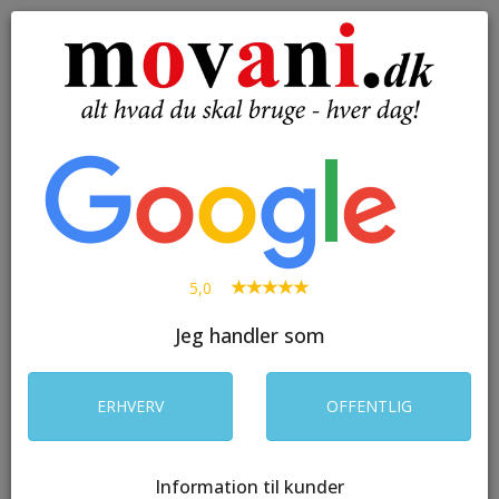
( 0 )
Toggle
navigation
SØG
5,0
Jeg handler som
ERHVERV
OFFENTLIG
Information til kunder