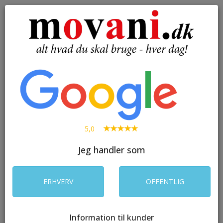
( 0 )
Toggle
navigation
SØG
5,0
Jeg handler som
ERHVERV
OFFENTLIG
Information til kunder