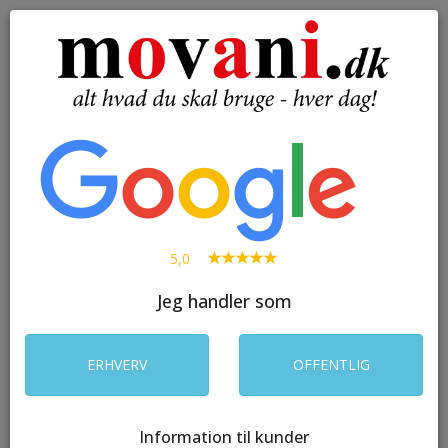
( 0 )
Toggle
navigation
SØG
5,0
Jeg handler som
ERHVERV
OFFENTLIG
Information til kunder