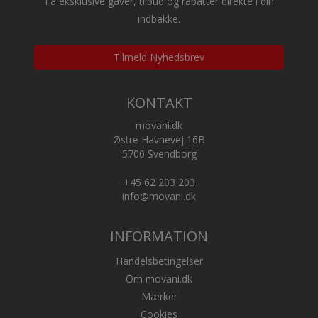
Få eksklusive gaver, tilbud og rabatter direkte i din
indbakke.
Tilmeld Nyhedsbrev
KONTAKT
movani.dk
Østre Havnevej 16B
5700 Svendborg
+45 62 203 203
info@movani.dk
INFORMATION
Handelsbetingelser
Om movani.dk
Mærker
Cookies