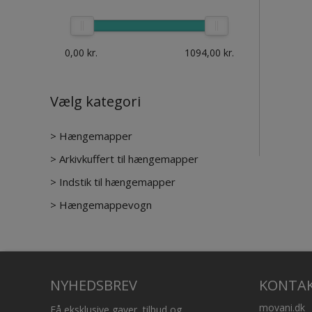
0,00
kr.
1094,00
kr.
Vælg kategori
>
Hængemapper
>
Arkivkuffert til hængemapper
>
Indstik til hængemapper
>
Hængemappevogn
NYHEDSBREV
KONTA
movani.dk
Få eksklusive gaver, tilbud og