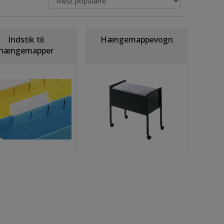
Indstik til
Hængemappevogn
hængemapper