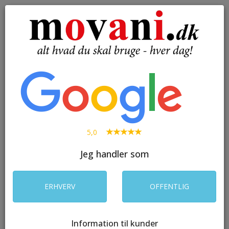
( 0 )
Toggle
navigation
SØG
5,0
Jeg handler som
ERHVERV
OFFENTLIG
Information til kunder