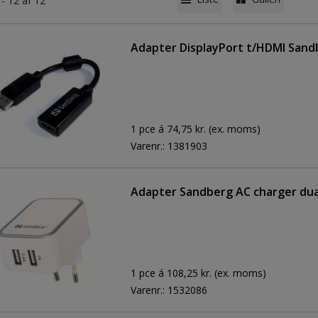
 - 12 af 12
Adapter DisplayPort t/HDMI Sand
1 pce á 74,75 kr.
(ex. moms)
Varenr.:
1381903
Adapter Sandberg AC charger dua
1 pce á 108,25 kr.
(ex. moms)
Varenr.:
1532086