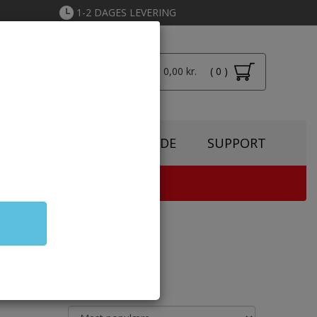
1-2 DAGES LEVERING
Total: 0,00 kr.
( 0 )
Login
SPIRATION
TONERGUIDE
SUPPORT
TER & KOPIMASKINE