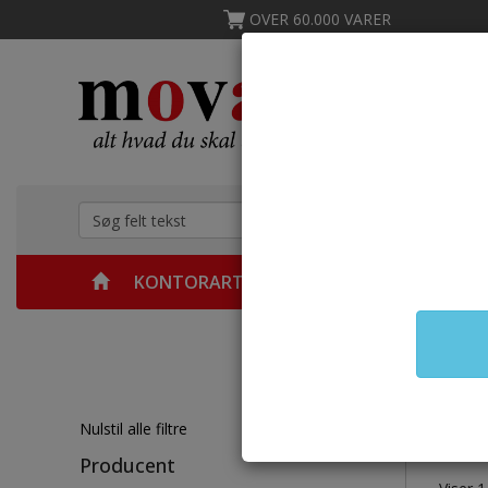
OVER 60.000 VARER
KONTORARTIKLER
MØBLER
KØKKEN &
Forsid
Ad
Nulstil alle filtre
Producent