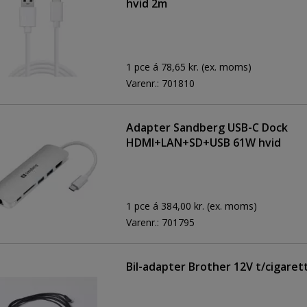
hvid 2m
1 pce á 78,65 kr.
(ex. moms)
Varenr.:
701810
Adapter Sandberg USB-C Dock
HDMI+LAN+SD+USB 61W hvid
1 pce á 384,00 kr.
(ex. moms)
Varenr.:
701795
Bil-adapter Brother 12V t/cigare