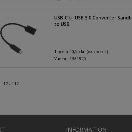
USB-C til USB 3.0 Converter Sand
to USB
1 pce á 40,55 kr.
(ex. moms)
Varenr.:
1381925
 - 12 af 12
KT
INFORMATION