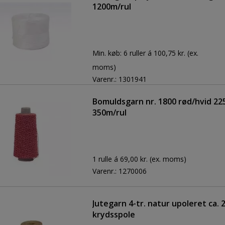
1200m/rul
Min. køb:
6 ruller á 100,75 kr.
(ex.
moms)
Varenr.:
1301941
Bomuldsgarn nr. 1800 rød/hvid 2
350m/rul
1 rulle á 69,00 kr.
(ex. moms)
Varenr.:
1270006
Jutegarn 4-tr. natur upoleret ca.
krydsspole