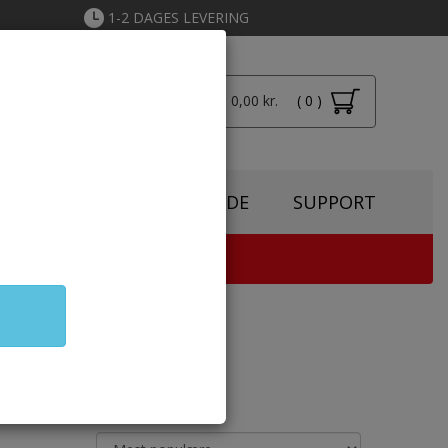
1-2 DAGES LEVERING
Total: 0,00 kr.
( 0 )
Login
SPIRATION
TONERGUIDE
SUPPORT
TER & KOPIMASKINE