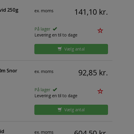
vid 250g
141,10 kr.
ex. moms
På lager
Levering en til to dage
Vælg antal
0m Snor
92,85 kr.
ex. moms
På lager
Levering en til to dage
Vælg antal
id
604,50 kr.
ex. moms