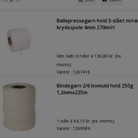
 - 17 af 17
Ballepressegarn hvid 3-slået m/rø
krydsspole 4mm 270m/rl
Min. køb:
6 ruller á 136,80 kr.
(ex.
moms)
Varenr.:
1267416
Bindegarn 2/6 bomuld hvid 250g
1,2mmx225m
1 rulle á 64,15 kr.
(ex. moms)
Varenr.:
1269984