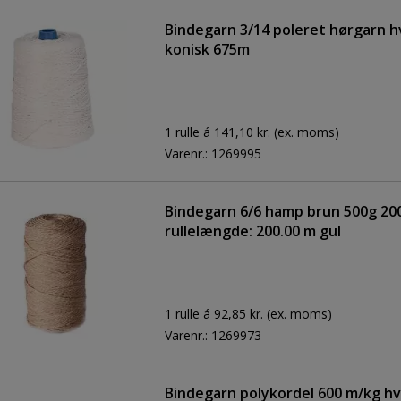
Bindegarn 3/14 poleret hørgarn h
konisk 675m
1 rulle á 141,10 kr.
(ex. moms)
Varenr.:
1269995
Bindegarn 6/6 hamp brun 500g 20
rullelængde: 200.00 m gul
1 rulle á 92,85 kr.
(ex. moms)
Varenr.:
1269973
Bindegarn polykordel 600 m/kg hv