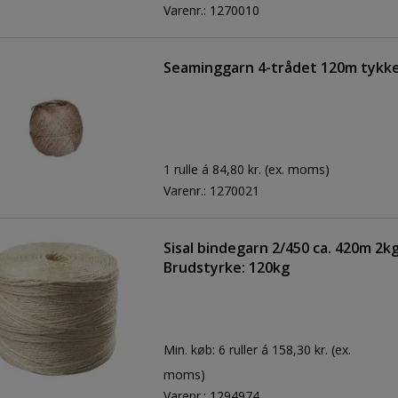
Varenr.:
1270010
Seaminggarn 4-trådet 120m tykke
1 rulle á 84,80 kr.
(ex. moms)
Varenr.:
1270021
Sisal bindegarn 2/450 ca. 420m 2k
Brudstyrke: 120kg
Min. køb:
6 ruller á 158,30 kr.
(ex.
moms)
Varenr.:
1294974