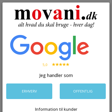
( 0 )
Toggle
navigation
SØG
5,0
Jeg handler som
ERHVERV
OFFENTLIG
Information til kunder