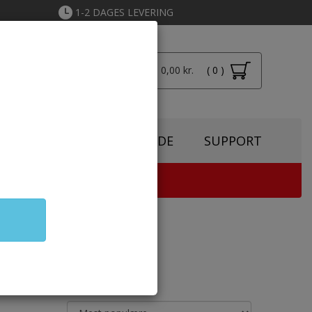
1-2 DAGES LEVERING
Total: 0,00 kr.
( 0 )
Login
SPIRATION
TONERGUIDE
SUPPORT
TER & KOPIMASKINE