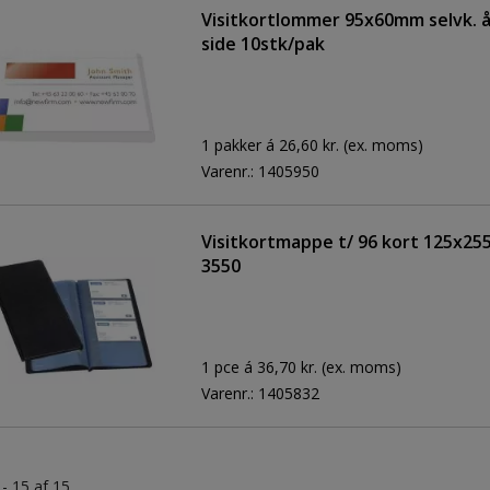
Visitkortlommer 95x60mm selvk. 
side 10stk/pak
1 pakker á 26,60 kr.
(ex. moms)
Varenr.:
1405950
Visitkortmappe t/ 96 kort 125x2
3550
1 pce á 36,70 kr.
(ex. moms)
Varenr.:
1405832
 - 15 af 15