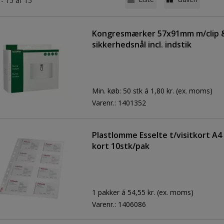
 - 15 af 15
Kongresmærker 57x91mm m/clip 
sikkerhedsnål incl. indstik
Min. køb:
50 stk á 1,80 kr.
(ex. moms)
Varenr.:
1401352
Plastlomme Esselte t/visitkort A4 
kort 10stk/pak
1 pakker á 54,55 kr.
(ex. moms)
Varenr.:
1406086