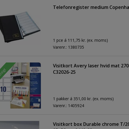
Telefonregister medium Copenha
1 pce á 111,75 kr.
(ex. moms)
Varenr.:
1380735
Visitkort Avery laser hvid mat 27
enligt
C32026-25
1 pakker á 351,00 kr.
(ex. moms)
Varenr.:
1405924
Visitkort box Durable chrome T/2