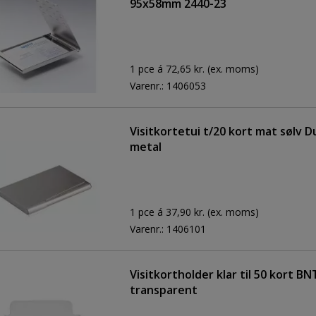
95x58mm 2440-23
1 pce á 72,65 kr.
(ex. moms)
Varenr.:
1406053
Visitkortetui t/20 kort mat sølv D
metal
1 pce á 37,90 kr.
(ex. moms)
Varenr.:
1406101
Visitkortholder klar til 50 kort BN
transparent