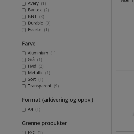
Viser 1
Avery
(1)
Bantex
(2)
BNT
(8)
Durable
(3)
Esselte
(1)
Farve
Aluminium
(1)
Grå
(1)
Hvid
(2)
Metallic
(1)
Sort
(1)
Transparent
(9)
Format (arkivering og opbv.)
A4
(1)
Grønne produkter
FSC
(1)