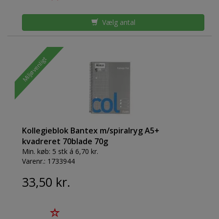
Vælg antal
Miljøvenligt
Kollegieblok Bantex m/spiralryg A5+
kvadreret 70blade 70g
Min. køb:
5 stk á 6,70 kr.
Varenr.:
1733944
33,50 kr.