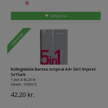
Vælg antal
Miljøvenligt
Kollegieblok Bantex m/spiral A4+ 5in1 linjeret
5x15ark
1 pce á 42,20 kr.
Varenr.:
1530572
42,20 kr.