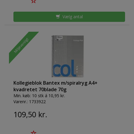
Vælg antal
Miljøvenligt
Kollegieblok Bantex m/spiralryg A4+
kvadretet 70blade 70g
Min. køb:
10 stk á 10,95 kr.
Varenr.:
1733922
109,50 kr.