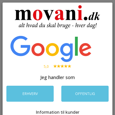
( 0 )
Toggle
navigation
SØG
5,0
Jeg handler som
ERHVERV
OFFENTLIG
Information til kunder