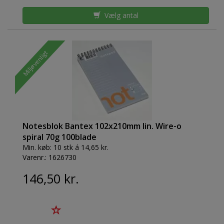
Vælg antal
Miljøvenligt
Notesblok Bantex 102x210mm lin. Wire-o
spiral 70g 100blade
Min. køb:
10 stk á 14,65 kr.
Varenr.:
1626730
146,50 kr.