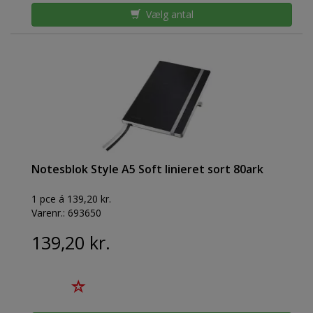
Vælg antal
Notesblok Style A5 Soft linieret sort 80ark
1 pce á 139,20 kr.
Varenr.:
693650
139,20 kr.