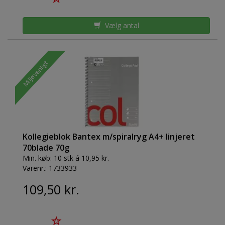
Vælg antal
Miljøvenligt
Kollegieblok Bantex m/spiralryg A4+ linjeret
70blade 70g
Min. køb:
10 stk á 10,95 kr.
Varenr.:
1733933
109,50 kr.