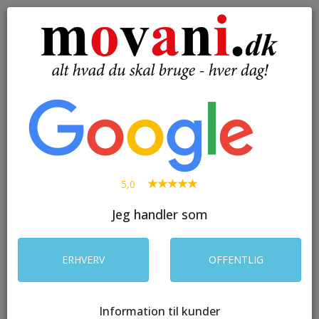
( 0 )
Toggle
navigation
SØG
5,0
Jeg handler som
ERHVERV
OFFENTLIG
Information til kunder