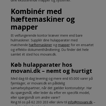
dine eksisterende mapper og systemer.
Kombinér med
hæftemaskiner og
mapper
Et velfungerende kontor kræver mere end bare
hulmaskiner. Supplér dine hulapparater med
matchende
hæftemaskiner
og
mapper
for en ensartet
og effektiv dokumenthåndtering. Du finder det hele
samlet ét sted hos movani.dk.
Køb hulapparater hos
movani.dk – nemt og hurtigt
Med dag-til-dag levering og mere end 65.000 varer på
fjernlager, er movani.dk en pålidelig
samarbejdspartner, når det gælder kontorudstyr. Har
du spørgsmål, eller leder du efter en specifik model,
eller spørgsmål om andre varer?
Ring til os på 62 203 203 eller skriv til
info@movani.dk
–