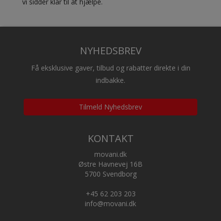
vi sidder klar til at hjælpe.
NYHEDSBREV
Få eksklusive gaver, tilbud og rabatter direkte i din
indbakke.
Tilmeld Nyhedsbrev
KONTAKT
movani.dk
Østre Havnevej 16B
5700 Svendborg
+45 62 203 203
info@movani.dk