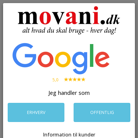
( 0 )
Toggle
navigation
SØG
5,0
Jeg handler som
ERHVERV
OFFENTLIG
Information til kunder