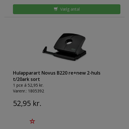
Vælg antal
Hulapparart Novus B220 re+new 2-huls
t/20ark sort
1 pce á 52,95 kr.
Varenr.:
1805392
52,95 kr.