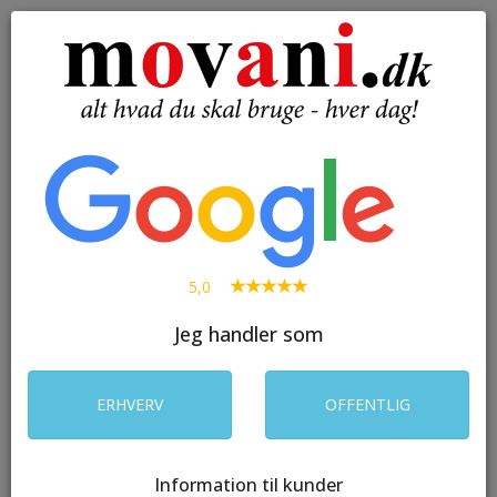
( 0 )
Toggle
navigation
SØG
5,0
Jeg handler som
ERHVERV
OFFENTLIG
Information til kunder