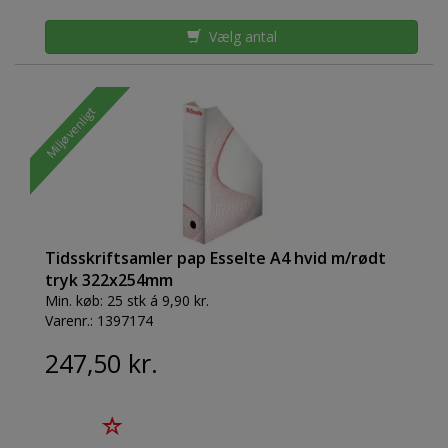
Vælg antal
Miljøvenligt
Tidsskriftsamler pap Esselte A4 hvid m/rødt
tryk 322x254mm
Min. køb:
25 stk á 9,90 kr.
Varenr.:
1397174
247,50 kr.