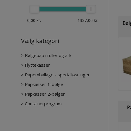
0,00
kr.
1337,00
kr.
Bølg
Vælg kategori
>
Bølgepap i ruller og ark
>
Flyttekasser
>
Papemballage - specialløsninger
>
Papkasser 1-bølge
>
Papkasser 2-bølger
>
Containerprogram
P