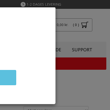
1-2 DAGES LEVERING
Total: 0,00 kr.
( 0 )
Login
SPIRATION
TONERGUIDE
SUPPORT
TER & KOPIMASKINE