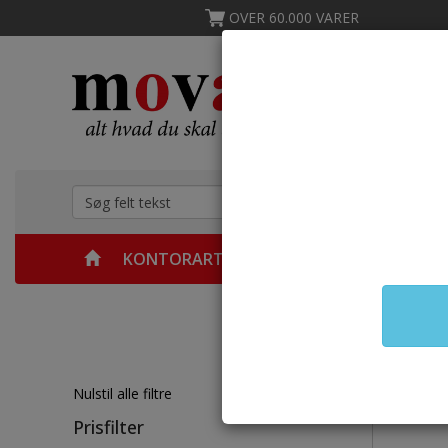
OVER 60.000 VARER
KONTORARTIKLER
MØBLER
KØKKEN &
Forsid
Bø
Nulstil alle filtre
Prisfilter