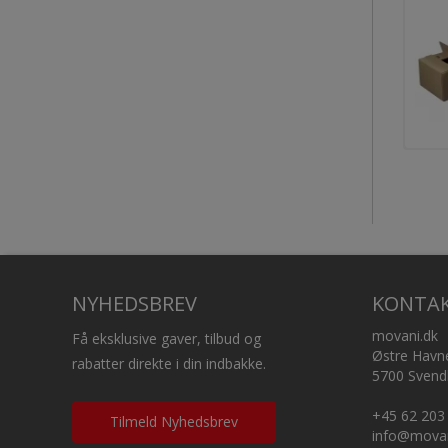
NYHEDSBREV
KONTA
movani.dk
Få eksklusive gaver, tilbud og
Østre Havn
rabatter direkte i din indbakke.
5700 Svend
+45 62 203
Tilmeld Nyhedsbrev
info@movan