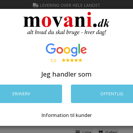
LEVERING OVER HELE LANDET
Ny kunde
IN
SØG
5,0
Jeg handler som
 CATERING
RENGØRING
LAGER
ELEKTRONIK
PRIN
ERHVERV
OFFENTLIG
e
/
Lager
/
Bølgepap
lgepap
Information til kunder
(193 varer)
Liste
Galleri