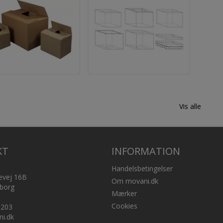
Vis alle
KT
INFORMATION
Handelsbetingelser
evej 16B
Om movani.dk
borg
Mærker
Cookies
 203
i.dk