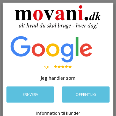
( 0 )
Toggle
navigation
SØG
5,0
Jeg handler som
ERHVERV
OFFENTLIG
Information til kunder