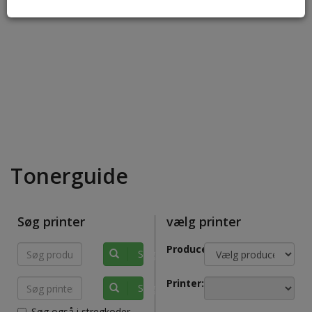
Tonerguide
Søg printer
vælg printer
Producenter:
Søg produkt
Printer:
Søg printer
Søg også i stregkoder