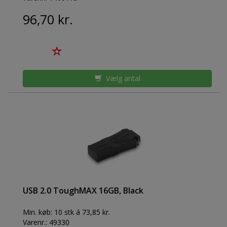
96,70 kr.
Vælg antal
USB 2.0 ToughMAX 16GB, Black
Min. køb:
10 stk á 73,85 kr.
Varenr.:
49330