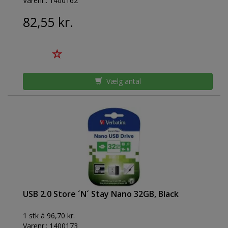
Varenr.:
1400162
82,55 kr.
Vælg antal
USB 2.0 Store ´N´ Stay Nano 32GB, Black
1 stk á 96,70 kr.
Varenr.:
1400173