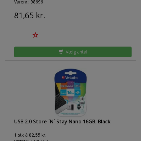
Varenr.:
98696
81,65 kr.
Vælg antal
USB 2.0 Store ´N´ Stay Nano 16GB, Black
1 stk á 82,55 kr.