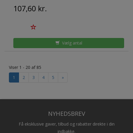
107,60 kr.
Vælg antal
Viser 1 - 20 af 85
1
2
3
4
5
»
NYHEDSBREV
Få eksklusive gaver, tilbud og rabatter direkte i din
indbakke.