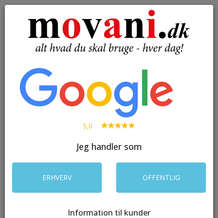
( 0 )
Toggle
navigation
SØG
5,0
Jeg handler som
ERHVERV
OFFENTLIG
Information til kunder