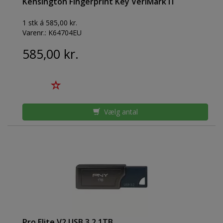
Kensington Fingerprint Key VeriMark IT
1 stk á 585,00 kr.
Varenr.:
K64704EU
585,00 kr.
Vælg antal
Pro Elite V2 USB 3.2 1TB