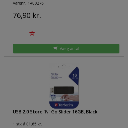
Varenr.:
1400276
76,90 kr.
Vælg antal
USB 2.0 Store ´N´ Go Slider 16GB, Black
1 stk á 81,65 kr.