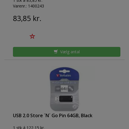
1 stk á 83,85 kr.
Varenr.:
1400243
83,85 kr.
Vælg antal
USB 2.0 Store ´N´ Go Pin 64GB, Black
1 stk á 122,15 kr.