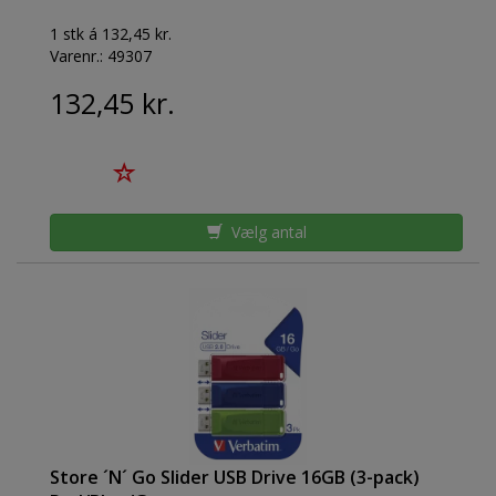
1 stk á 132,45 kr.
Varenr.:
49307
132,45 kr.
Vælg antal
Store ´N´ Go Slider USB Drive 16GB (3-pack)