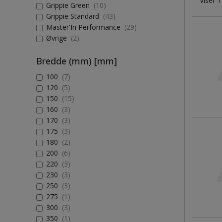
Viser 1
Grippie Green
(10)
Grippie Standard
(43)
Master'In Performance
(29)
Øvrige
(2)
Bredde (mm) [mm]
100
(7)
120
(5)
150
(15)
160
(3)
170
(3)
175
(3)
180
(2)
200
(6)
220
(3)
230
(3)
250
(3)
275
(1)
300
(3)
350
(1)