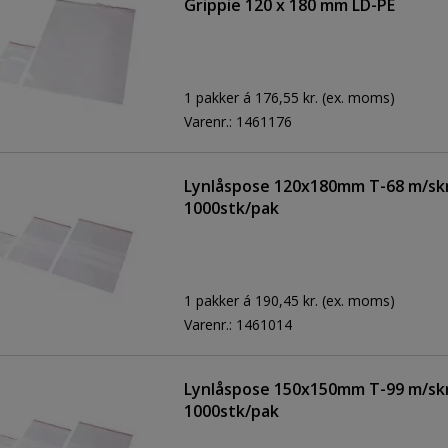
Grippie 120 x 180 mm LD-PE
1 pakker á 176,55 kr.
(ex. moms)
Varenr.:
1461176
Lynlåspose 120x180mm T-68 m/skr
1000stk/pak
1 pakker á 190,45 kr.
(ex. moms)
Varenr.:
1461014
Lynlåspose 150x150mm T-99 m/skr
1000stk/pak