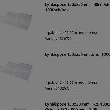
Lynlåspose 150x250mm T-88 m/skr
1000stk/pak
1 pakker á 456,00 kr.
(ex. moms)
Varenr.:
1326721
Lynlåspose 150x250mm u/hul 1000
1 pakker á 419,00 kr.
(ex. moms)
Varenr.:
1326754
Lynlåspose 150x300mm T-29 1000
Grippie 150 x 300 mm LD-PE