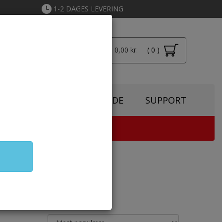
1-2 DAGES LEVERING
Total: 0,00 kr.
( 0 )
Login
SPIRATION
TONERGUIDE
SUPPORT
TER & KOPIMASKINE