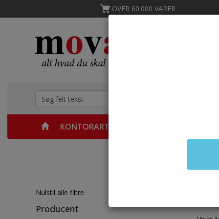
OVER 60.000 VARER
KONTORARTIKLER
MØBLER
KØKKEN &
Forsid
Ly
Nulstil alle filtre
Producent