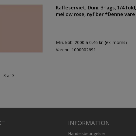
Kaffeserviet, Duni, 3-lags, 1/4 fol
mellow rose, nyfiber *Denne vare
retur*
Min. køb:
2000 á 0,46 kr.
(ex. moms)
Varenr.:
1000002691
 - 3 af 3
KT
INFORMATION
Handelsbetingelser