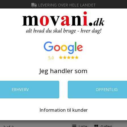
LEVERING OVER HELE LANDET
Ny kunde
IN
SØG
5,0
Jeg handler som
 CATERING
RENGØRING
LAGER
ELEKTRONIK
PRIN
ERHVERV
OFFENTLIG
e
/
Køkken & catering
/
Borddækning
/
Kaffeserviet
ffeserviet
Information til kunder
(3 varer)
Liste
Galleri