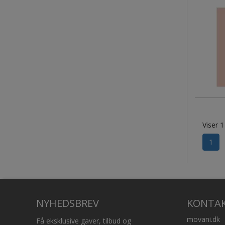
Viser 1
1
NYHEDSBREV
KONTA
movani.dk
Få eksklusive gaver, tilbud og