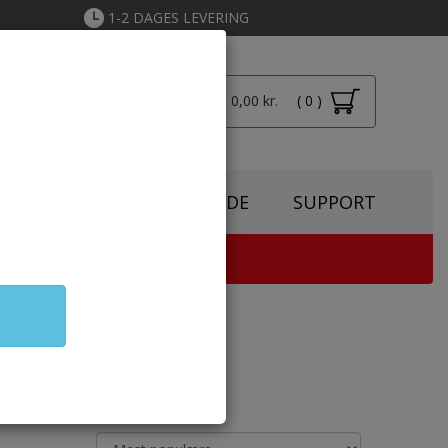
1-2 DAGES LEVERING
Total: 0,00 kr.
( 0 )
Login
SPIRATION
TONERGUIDE
SUPPORT
TER & KOPIMASKINE