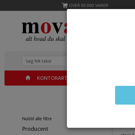
OVER 60.000 VARER
KONTORARTIKLER
MØBLER
KØKKEN &
Forsid
Ka
Nulstil alle filtre
Producent