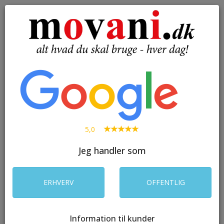
( 0 )
Toggle
navigation
SØG
5,0
Jeg handler som
ERHVERV
OFFENTLIG
Information til kunder