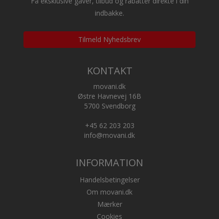
Få eksklusive gaver, tilbud og rabatter direkte i din
indbakke.
Tilmeld Nyhedsbrev
KONTAKT
movani.dk
Østre Havnevej 16B
5700 Svendborg
+45 62 203 203
info@movani.dk
INFORMATION
Handelsbetingelser
Om movani.dk
Mærker
Cookies