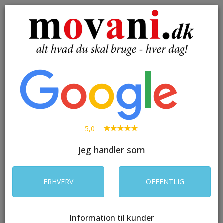
( 0 )
Toggle
navigation
SØG
5,0
Jeg handler som
ERHVERV
OFFENTLIG
Information til kunder