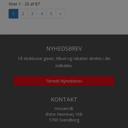
Viser 1 - 20 af 87
1
2
3
4
5
»
NYHEDSBREV
Få eksklusive gaver, tilbud og rabatter direkte i din
indbakke.
Tilmeld Nyhedsbrev
KONTAKT
movani.dk
Østre Havnevej 16B
5700 Svendborg