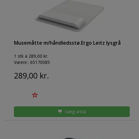
Musemåtte m/håndledsstø.Ergo Leitz lysgrå
1 stk á 289,00 kr.
Varenr.:
65170085
289,00 kr.
Vælg antal