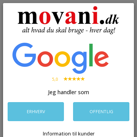
( 0 )
Toggle
navigation
SØG
5,0
Jeg handler som
ERHVERV
OFFENTLIG
Information til kunder