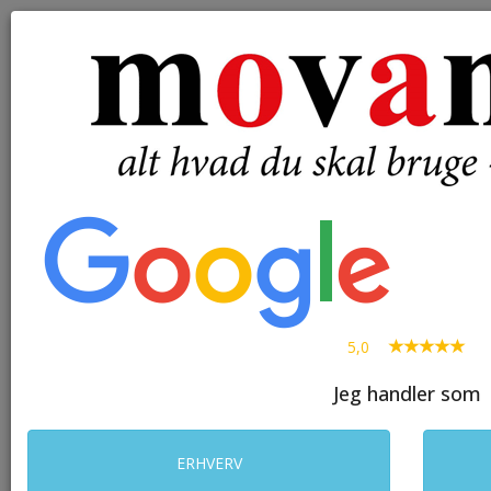
( 0 )
Toggle
navigation
SØG
5,0
Jeg handler som
ERHVERV