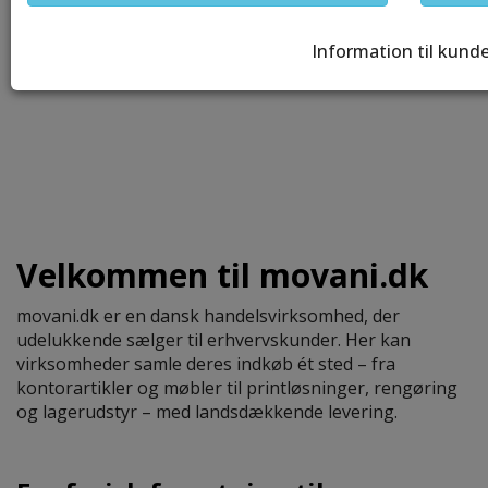
Information til kund
Velkommen til movani.dk
movani.dk er en dansk handelsvirksomhed, der
udelukkende sælger til erhvervskunder. Her kan
virksomheder samle deres indkøb ét sted – fra
kontorartikler og møbler til printløsninger, rengøring
og lagerudstyr – med landsdækkende levering.