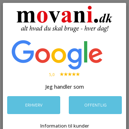
( 0 )
Toggle
navigation
SØG
5,0
Jeg handler som
ERHVERV
OFFENTLIG
Information til kunder