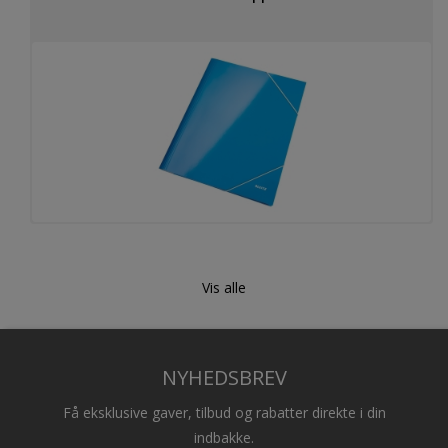
Hobbymapper / Panoramabind
Vis alle
NYHEDSBREV
Få eksklusive gaver, tilbud og rabatter direkte i din
indbakke.