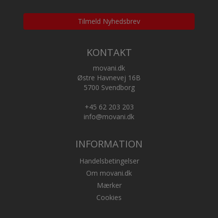
Tilmeld Nyhedsbrev
KONTAKT
Klemmemapper / Clipboards
movani.dk
Østre Havnevej 16B
5700 Svendborg
+45 62 203 203
info@movani.dk
INFORMATION
Handelsbetingelser
Om movani.dk
Mærker
Cookies
Universalmapper