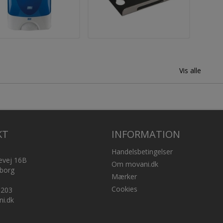
Vis alle
KT
INFORMATION
Handelsbetingelser
evej 16B
Om movani.dk
borg
Mærker
Cookies
 203
i.dk