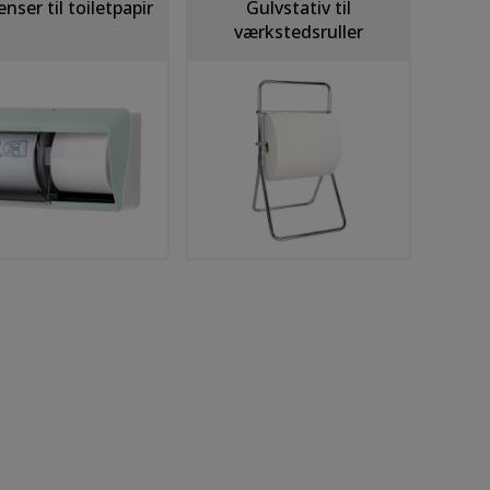
nser til toiletpapir
Gulvstativ til
værkstedsruller