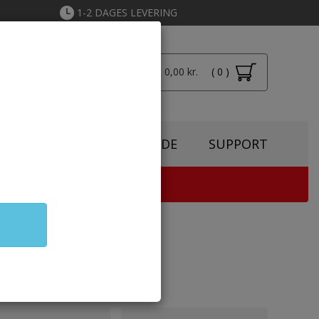
1-2 DAGES LEVERING
Total: 0,00 kr.
( 0 )
Login
SPIRATION
TONERGUIDE
SUPPORT
TER & KOPIMASKINE