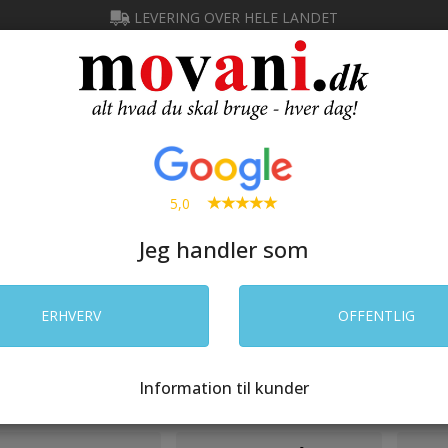
LEVERING OVER HELE LANDET
Ny kunde
IN
SØG
5,0
Jeg handler som
 CATERING
RENGØRING
LAGER
ELEKTRONIK
PRIN
ERHVERV
OFFENTLIG
e
/
Rengøring
/
Dispensere og stativer
spensere og stativer
Information til kunder