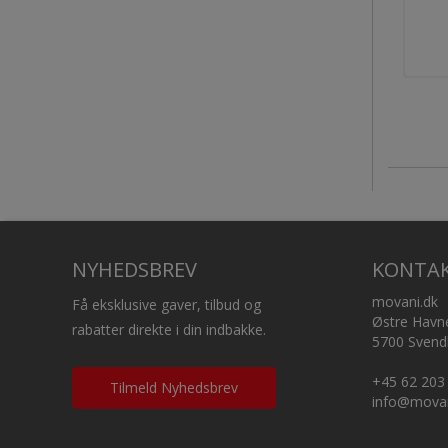
NYHEDSBREV
KONTA
movani.dk
Få eksklusive gaver, tilbud og
Østre Havn
rabatter direkte i din indbakke.
5700 Svend
+45 62 203
Tilmeld Nyhedsbrev
info@movan