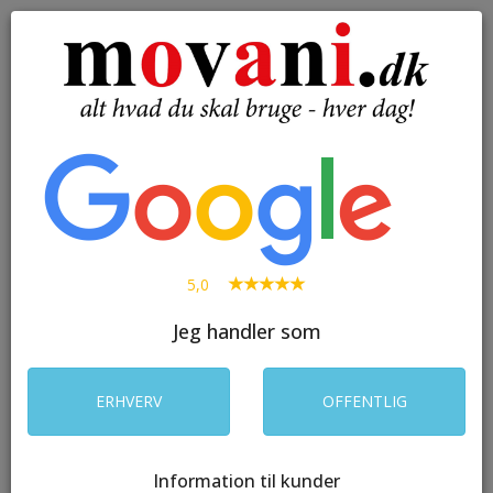
( 0 )
Toggle
navigation
SØG
5,0
Jeg handler som
ERHVERV
OFFENTLIG
Information til kunder