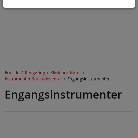
Forside
/
Rengøring
/
Klinik produkter
/
Instrumenter & klinikinventar
/
Engangsinstrumenter
Engangsinstrumenter