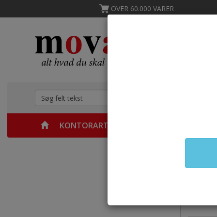
OVER 60.000 VARER
KONTORARTIKLER
MØBLER
KØKKEN &
Forsid
OP