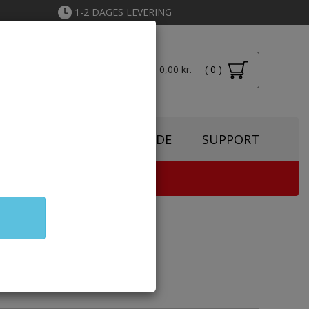
1-2 DAGES LEVERING
Total: 0,00 kr.
( 0 )
Login
SPIRATION
TONERGUIDE
SUPPORT
TER & KOPIMASKINE