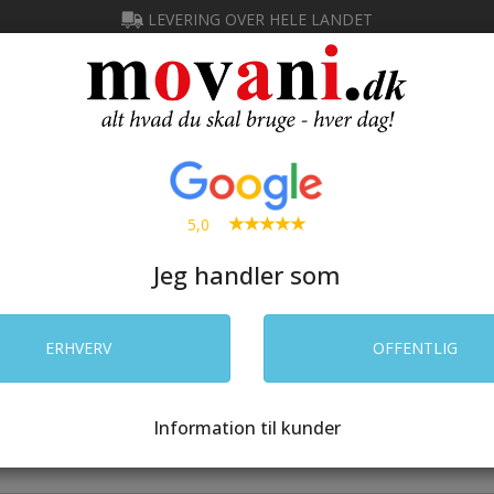
LEVERING OVER HELE LANDET
Ny kunde
IN
SØG
5,0
Jeg handler som
 CATERING
RENGØRING
LAGER
ELEKTRONIK
PRIN
ERHVERV
OFFENTLIG
e
/
Køkken & catering
/
OPP/EVOH/PE
P/EVOH/PE
Information til kunder