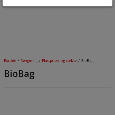
Forside
/
Rengøring
/
Plastposer og sække
/
BioBag
BioBag