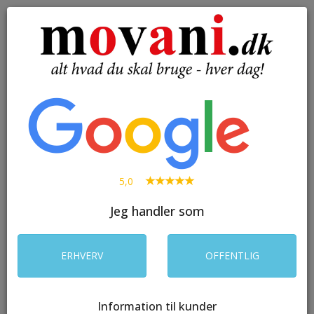
( 0 )
Toggle
navigation
SØG
5,0
Jeg handler som
ERHVERV
OFFENTLIG
Information til kunder