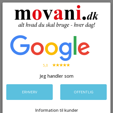
( 0 )
Toggle
navigation
SØG
5,0
Jeg handler som
ERHVERV
OFFENTLIG
Information til kunder