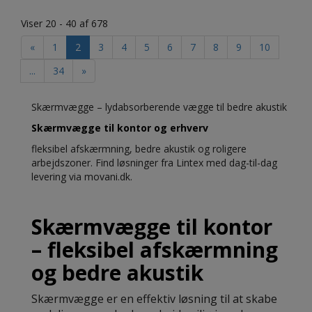
Viser 20 - 40 af 678
«
1
2
3
4
5
6
7
8
9
10
...
34
»
Skærmvægge – lydabsorberende vægge til bedre akustik
Skærmvægge til kontor og erhverv
fleksibel afskærmning, bedre akustik og roligere
arbejdszoner. Find løsninger fra Lintex med dag-til-dag
levering via movani.dk.
Skærmvægge til kontor
– fleksibel afskærmning
og bedre akustik
Skærmvægge er en effektiv løsning til at skabe