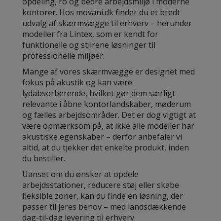
opdeling, ro og bedre arbejdsmiljø i moderne
kontorer. Hos movani.dk finder du et bredt
udvalg af skærmvægge til erhverv – herunder
modeller fra Lintex, som er kendt for
funktionelle og stilrene løsninger til
professionelle miljøer.
Mange af vores skærmvægge er designet med
fokus på akustik og kan være
lydabsorberende, hvilket gør dem særligt
relevante i åbne kontorlandskaber, møderum
og fælles arbejdsområder. Det er dog vigtigt at
være opmærksom på, at ikke alle modeller har
akustiske egenskaber – derfor anbefaler vi
altid, at du tjekker det enkelte produkt, inden
du bestiller.
Uanset om du ønsker at opdele
arbejdsstationer, reducere støj eller skabe
fleksible zoner, kan du finde en løsning, der
passer til jeres behov – med landsdækkende
dag-til-dag levering til erhverv.