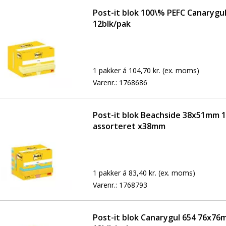
Post-it blok 100\% PEFC Canaryg
12blk/pak
1 pakker á 104,70 kr.
(ex. moms)
Varenr.:
1768686
Post-it blok Beachside 38x51mm 
assorteret x38mm
1 pakker á 83,40 kr.
(ex. moms)
Varenr.:
1768793
Post-it blok Canarygul 654 76x76