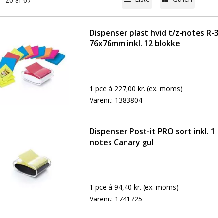
 - 20 af 67
Dispenser plast hvid t/z-notes R-
76x76mm inkl. 12 blokke
1 pce á 227,00 kr.
(ex. moms)
Varenr.:
1383804
Dispenser Post-it PRO sort inkl. 1 
notes Canary gul
1 pce á 94,40 kr.
(ex. moms)
Varenr.:
1741725