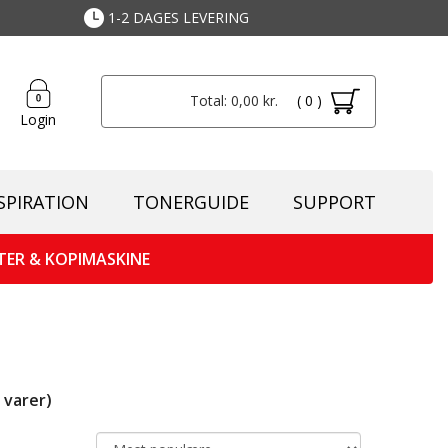
1-2 DAGES LEVERING
Total: 0,00 kr.
( 0 )
Login
SPIRATION
TONERGUIDE
SUPPORT
TER & KOPIMASKINE
varer)