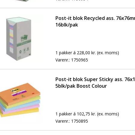
Post-it blok Recycled ass. 76x76
16blk/pak
1 pakker á 228,00 kr.
(ex. moms)
Varenr.:
1750965
Post-it blok Super Sticky ass. 76
5blk/pak Boost Colour
1 pakker á 102,75 kr.
(ex. moms)
Varenr.:
1750895