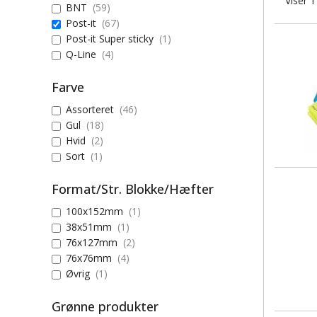
Viser 1
BNT
(59)
Post-it
(67)
Post-it Super sticky
(1)
Q-Line
(4)
Farve
Assorteret
(46)
Gul
(18)
Hvid
(2)
Sort
(1)
Format/Str. Blokke/Hæfter
100x152mm
(1)
38x51mm
(1)
76x127mm
(2)
76x76mm
(4)
Øvrig
(1)
Grønne produkter