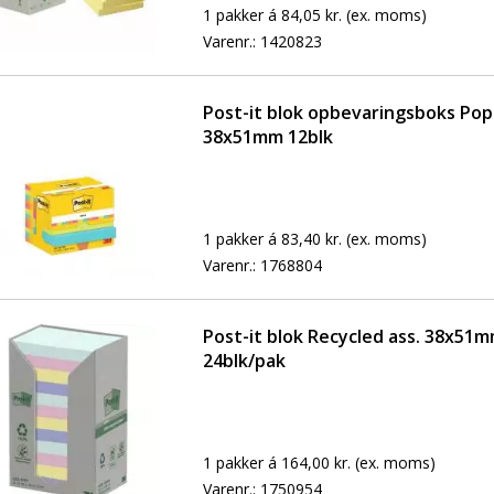
1 pakker á 84,05 kr.
(ex. moms)
Varenr.:
1420823
Post-it blok opbevaringsboks Pop
38x51mm 12blk
1 pakker á 83,40 kr.
(ex. moms)
Varenr.:
1768804
Post-it blok Recycled ass. 38x51
24blk/pak
1 pakker á 164,00 kr.
(ex. moms)
Varenr.:
1750954