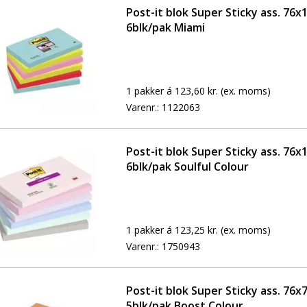
Post-it blok Super Sticky ass. 76
6blk/pak Miami
1 pakker á 123,60 kr.
(ex. moms)
Varenr.:
1122063
Post-it blok Super Sticky ass. 76
6blk/pak Soulful Colour
1 pakker á 123,25 kr.
(ex. moms)
Varenr.:
1750943
Post-it blok Super Sticky ass. 76
5blk/pak Boost Colour