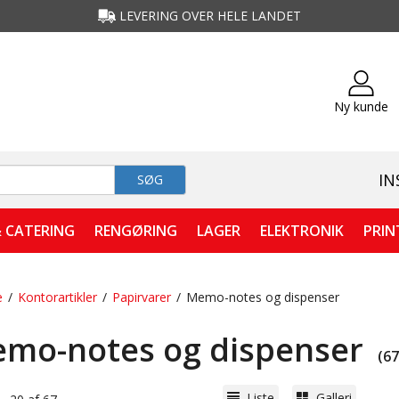
LEVERING OVER HELE LANDET
Ny kunde
IN
SØG
 CATERING
RENGØRING
LAGER
ELEKTRONIK
PRIN
e
/
Kontorartikler
/
Papirvarer
/
Memo-notes og dispenser
mo-notes og dispenser
(67 
Liste
Galleri