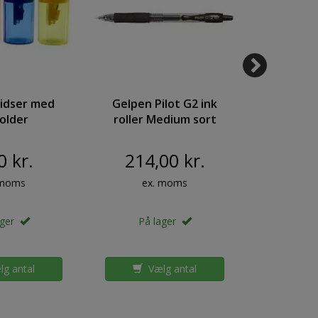
idser med
Gelpen Pilot G2 ink
Marker P
older
roller Medium sort
1,0m
parent
vaulepack 20stk
per
vet top
0 kr.
214,00 kr.
185
 moms
ex. moms
ex
ager
På lager
På 
g antal
Vælg antal
Væ