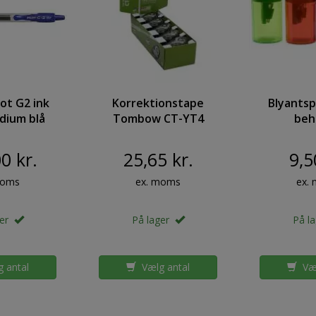
ot G2 ink
Korrektionstape
Blyantsp
dium blå
Tombow CT-YT4
beh
ck 20stk
4,2mmx10m
trans
m/far
0 kr.
25,65 kr.
9,5
moms
ex. moms
ex.
ger
På lager
På l
 antal
Vælg antal
Væl