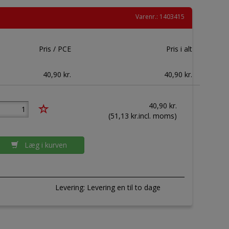
Varenr.: 1403415
Pris / PCE
Pris i alt
40,90 kr.
40,90 kr.
40,90
kr.
(
51,13
kr.incl. moms)
Læg i kurven
Levering:
Levering en til to dage