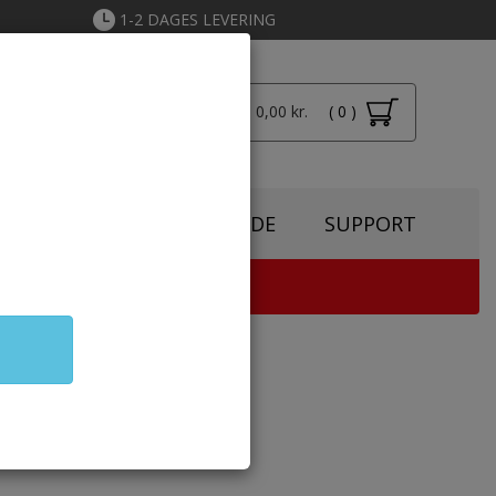
1-2 DAGES LEVERING
Total: 0,00 kr.
( 0 )
Login
SPIRATION
TONERGUIDE
SUPPORT
TER & KOPIMASKINE