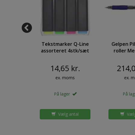
 Pilot
Tekstmarker Q-Line
Gelpen Pil
licker
assorteret 4stk/sæt
roller Me
 0,5mm
vaulepa
14,65 kr.
214,0
oms
ex. moms
ex. 
er
På lager
På la
antal
Vælg antal
Vælg