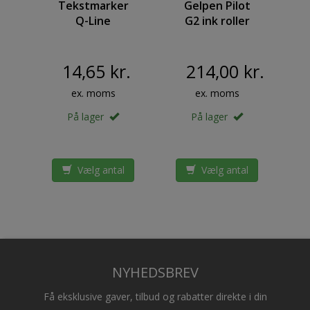
ot
Tekstmarker
Gelpen Pilot
K
er
Q-Line
G2 ink roller
mm
assorteret
Medium blå
4stk/sæt
vaulepack
20stk
14,65 kr.
214,00 kr.
ex. moms
ex. moms
På lager
På lager
l
Vælg antal
Vælg antal
NYHEDSBREV
Få eksklusive gaver, tilbud og rabatter direkte i din