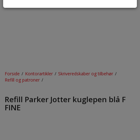
Forside
/
Kontorartikler
/
Skriveredskaber og tilbehør
/
Refill og patroner
/
Refill Parker Jotter kuglepen blå F
FINE