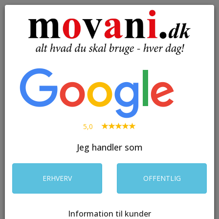
( 0 )
Toggle
navigation
SØG
5,0
Jeg handler som
ERHVERV
OFFENTLIG
Information til kunder