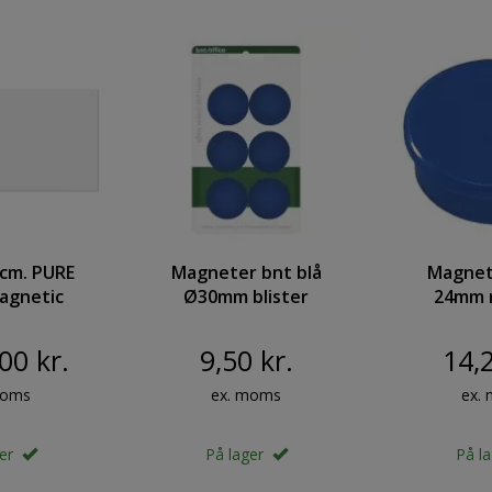
 cm. PURE
Magneter bnt blå
Magnet
agnetic
Ø30mm blister
24mm r
 200 x 100
6stk/pak
10stk/pak
E White
0,
00 kr.
9,50 kr.
14,2
lass Board
moms
ex. moms
ex.
ger
På lager
På l