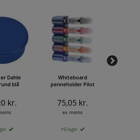
er Dahle
Whiteboard
Whiteb
und blå
penneholder Pilot
Naga 90
 bærekraft
magnetisk t/5stk
120
3kg
0 kr.
75,05 kr.
400
 moms
ex. moms
ex
ager
På lager
På 