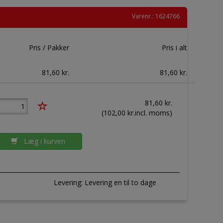
Varenr.: 1624766
Pris / Pakker
Pris i alt
81,60 kr.
81,60 kr.
81,60
kr.
(
102,00
kr.incl. moms)
Læg i kurven
Levering:
Levering en til to dage