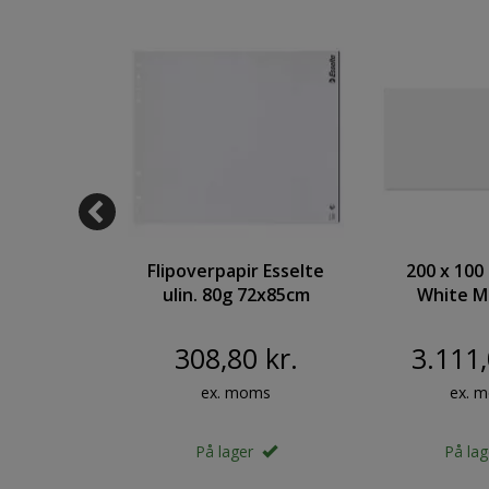
r 14x4cm
Flipoverpapir Esselte
200 x 100
tisk
ulin. 80g 72x85cm
White M
board
løse ark 25bl/stk
Glass Board
cm. PUR
308,80 kr.
3.111,
Magnetic G
oms
ex. moms
ex. 
er
På lager
På la