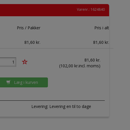
Varenr.: 1624840
Pris / Pakker
Pris i alt
81,60 kr.
81,60 kr.
81,60
kr.
(
102,00
kr.incl. moms)
Læg i kurven
Levering:
Levering en til to dage