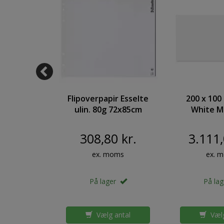
vle kork
Flipoverpapir Esselte
200 x 100
sidet
ulin. 80g 72x85cm
White M
0cm
løse ark 25bl/stk
Glass Board
cm. PUR
308,80 kr.
3.111,
Magnetic G
oms
ex. moms
ex. 
er
På lager
På la
antal
Vælg antal
Vælg