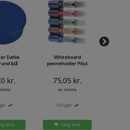
er Dahle
Whiteboard
Whiteb
und blå
penneholder Pilot
Naga 90
 bærekraft
magnetisk t/5stk
120
3kg
0 kr.
75,05 kr.
400
 moms
ex. moms
ex
ager
På lager
På 
g antal
Vælg antal
Væ