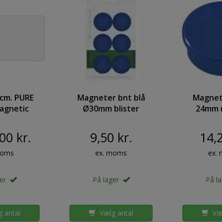
 cm. PURE
Magneter bnt blå
Magnet
agnetic
Ø30mm blister
24mm r
 200 x 100
6stk/pak
10stk/pak
E White
0,
00 kr.
9,50 kr.
14,2
lass Board
moms
ex. moms
ex.
ger
På lager
På l
 antal
Vælg antal
Væl