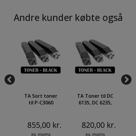
Andre kunder købte også
r,
TA Sort toner
TA Toner til DC
T
til P-C3060
6135, DC 6235,
MFP, P-C3065
P 3520 MFP og
MFP og P-
P 3525 MFP
C3061DN
855,00 kr.
820,00 kr.
ex. moms
ex. moms