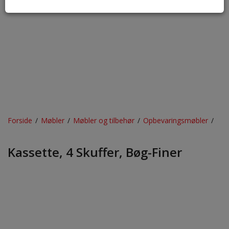
Forside
/
Møbler
/
Møbler og tilbehør
/
Opbevaringsmøbler
/
Kassette, 4 Skuffer, Bøg-Finer