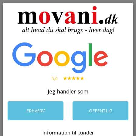
( 0 )
Toggle
navigation
SØG
5,0
Jeg handler som
ERHVERV
OFFENTLIG
Information til kunder